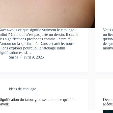
Savez-vous ce que signifie vraiment le tatouage
Vous a
infini ? Ce motif n’est pas juste un dessin. Il cache
un lie
des significations profondes comme l’éternité,
qu’une
l’amour ou la spiritualité. Dans cet article, nous
de sym
allons explorer pourquoi le tatouage infini
mouve
signification est si…
Sasha
avril 9, 2025
idées de tatouage
Signification du tatouage oiseau: tout ce qu’il faut
Découv
savoir.
Médus