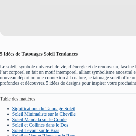
5 Idées de Tatouages Soleil Tendances
Le soleil, symbole universel de vie, d’énergie et de renouveau, fascin
l’art corporel en fait un motif intemporel, alliant symbolisme ancestral e
nouveau départ ou une connexion à la nature, le tatouage soleil offre une
profondes et découvrez 5 idées de designs pour inspirer votre prochain
Table des matières
Significations du Tatouage Soleil
Soleil Minimaliste sur la Cheville
Soleil Mandala sur le Coude
Soleil et Collines dans le Dos
Soleil Levant sur le Bras
Soleil et Vague Bleue sur le Bras