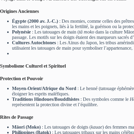
Origines Anciennes
Égypte (2000 av. J.-C.)
: Des momies, comme celles des prêtress
les mains et les poignets, liés à la fertilité, la guérison ou la protec
Polynésie
: Les tatouages de main (
tā moko
dans la culture Māori)
passage. Les motifs sur les doigts étaient des marqueurs sacrés d’
Cultures Autochtones
: Les Aïnus du Japon, les tribus amérin
utilisaient les tatouages de main pour symboliser l’appartenance, 
Symbolisme Culturel et Spirituel
Protection et Pouvoir
Moyen-Orient/Afrique du Nord
: Le henné (tatouage éphémère
éloigner les esprits maléfiques.
Traditions Hindoues/Bouddhistes
: Des symboles comme le
H
représentent la protection divine et l’équilibre.
Rites de Passage
Māori (Moko)
: Les tatouages de doigts (
kauae
) des femmes marq
Philippines (Batok)
: Les tatouages tribaux sur les mains célébrai