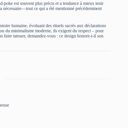
nd-poke est souvent plus précis et a tendance à mieux tenir
sera nécessaire—tout ce qui a été mentionné précédemment
istoire humaine, évoluant des rituels sacrés aux déclarations
ou du minimalisme moderne, ils exigent du respect – pour
us faire tatouer, demandez-vous : ce design honore-t-il son
ueuse